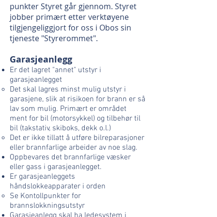
punkter Styret går gjennom. Styret
jobber primært etter verktøyene
tilgjengeliggjort for oss i Obos sin
tjeneste "Styrerommet".
Garasjeanlegg​
Er det lagret "annet" utstyr i
garasjeanlegget
Det skal lagres minst mulig utstyr i
garasjene, slik at risikoen for brann er så
lav som mulig. Primært er området
ment for bil (motorsykkel) og tilbehør til
bil (takstativ, skiboks, dekk o.l.)
Det er ikke tillatt å utføre bilreparasjoner
eller brannfarlige arbeider av noe slag.
Oppbevares det brannfarlige væsker
eller gass i garasjeanlegget.
Er garasjeanleggets
håndslokkeapparater i orden​​
Se Kontollpunkter for
brannslokkningsutstyr​
Garasjeanlegg skal ha ledesystem i