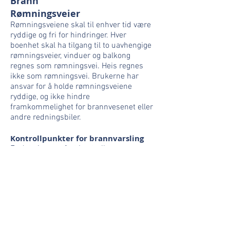
Brann
Rømningsveier
Rømningsveiene skal til enhver tid være
ryddige og fri for hindringer. Hver
boenhet skal ha tilgang til to uavhengige
rømningsveier, vinduer og balkong
regnes som rømningsvei. Heis regnes
ikke som rømningsvei. Brukerne har
ansvar for å holde rømningsveiene
ryddige, og ikke hindre
framkommelighet for brannvesenet eller
andre redningsbiler.
Kontrollpunkter for brannvarsling
Er det gjennomført kontroll av
røykvarslere eller
brannvarslingsanlegg på
fellesområdene?
Er røykvarslerne plassert slik at
beboerne hører dem?
Er de manuelle melderne til
brannvarslingsanlegget lett tilgjengelig?