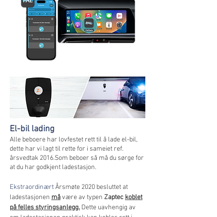
El-bil lading
Alle beboere har lovfestet rett til å lade el-bil,
dette har vi lagt til rette for i sameiet ref.
årsvedtak 2016.​Som beboer så må du sørge for
at du har godkjent ladestasjon.
Ekstraordinært
År
smøte
2020
besluttet at
ladestasjonen
må
være av typen
Zaptec
koblet
på felles styringsanlegg.
Dette uavhengig av