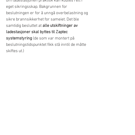
om ladestasjonen praktisk kan kobles rett i
eget sikringsskap. Bakgrunnen for
beslutningen er for å unngå overbelastning og
sikre brannsikkerhet for sa
meiet. Det ble
samtidig besluttet at
alle utskiftninger av
ladestasjoner skal byttes til Zaptec
systemstyring
(de som var montert på
beslutningstidspunktet fikk stå inntil de måtte
skiftes ut.)
AS Watt har montert anlegget.
Wi-Fi
Garasjen har Wi-Fi for å kunne oppdatere og
koble opp biler eller mobiler. Kontakt styret for
passord.