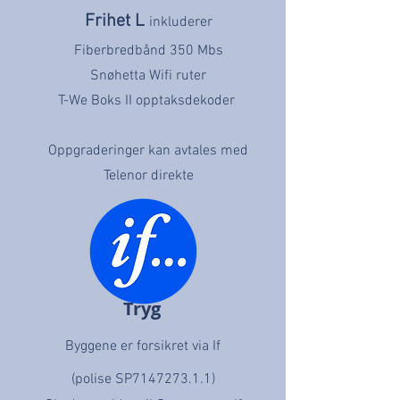
Frihet L
inkluderer
Fiberbredb
ånd 350 Mbs
Snøhetta Wifi ruter
T-We Boks II opptaksdekoder
Oppgraderinger kan avtales med
Telenor direkte
Tryg
Byggene er forsikret via If
(polise SP7147273.1.1)