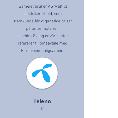
Sameiet bruker AS Watt til
elektrikerarbeid, som
stamkunde får vi gunstige priser
på timer materiell,
Joachim Øvang er vår kontak,
refererer til timeavtale med
Fürstveien boligsameie
Teleno
r