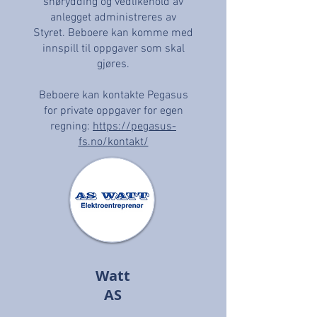
snørydding og vedlikehold av
anlegget administreres av
Styret. Beboere kan komme med
innspill til oppgaver som skal
gjøres.
Beboere kan kontakte Pegasus
for private oppgaver for egen
regning:
https://pegasus-
fs.no/kontakt/
Watt
AS