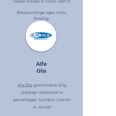
Skader meldes til Styret, samt If
Beboere trenger egen innbo
forsikrig.
Alfa
Olis
Alfa Olis
gjennomfører årlig
lovpålagt vedlikehold av
gassanlegget. (vanligvis i starten
av Januar)